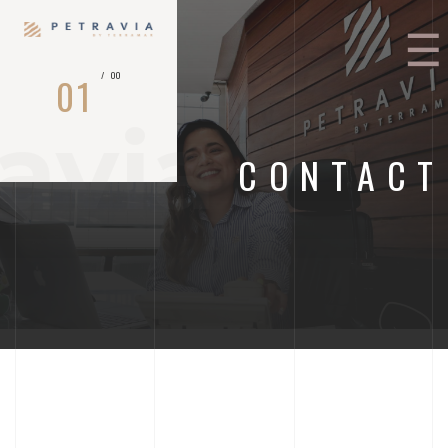
/
0
0
0
1
avia
CONTACT